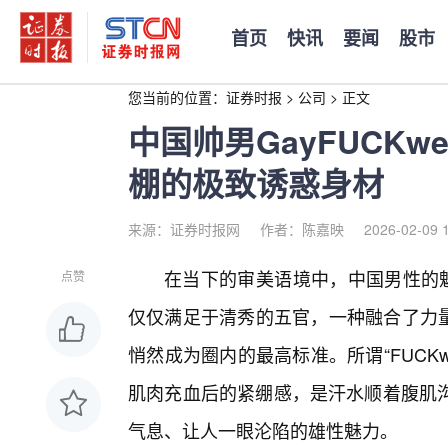
首页
快讯
要闻
股市
您当前的位置：
证券时报
>
公司
>
正文
中国帅男GayFUCK
棚的极致诱惑身材
来源：证券时报网
作者：陈嘉映
2026-02-09 
在当下的审美语境中，中国男性的魅
点赞
仅仅满足于清秀的五官，一种融合了力量感
悄然成为圈内的最高标准。所谓“FUCK
肌肉充血后的紧绷感，是汗水顺着腹肌
气息、让人一眼沦陷的雄性魅力。